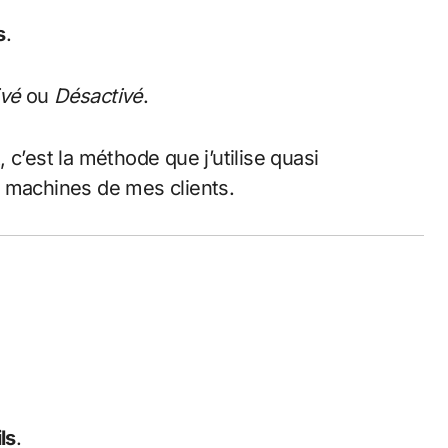
s
.
ivé
ou
Désactivé
.
t, c’est la méthode que j’utilise quasi
s machines de mes clients.
ls
.