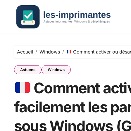
Passer
au
contenu
Accueil
Windows
Comment activer ou désact
Astuces
Windows
Comment activ
facilement les pa
sous Windows (G