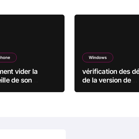
phone
Windows
ent vider la
vérification des dé
ille de son
de la version de
hone (Android &
windows
e) : le guide
let