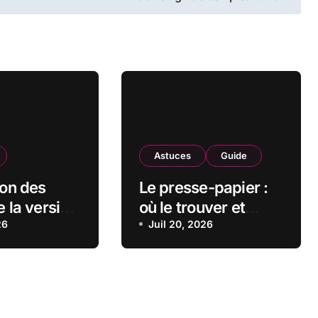
Astuces
Guide
ion des
Le presse-papier :
e la version
où le trouver et
ows
26
comment l’utiliser
Juil 20, 2026
sur Windows ?