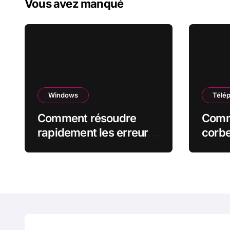
Vous avez manqué
Windows
Télé
Comment résoudre
Comm
rapidement les erreurs
corbe
de manque d’espace
télép
sur disque sous
iPhon
Windows : le guide
comp
complet (2026)