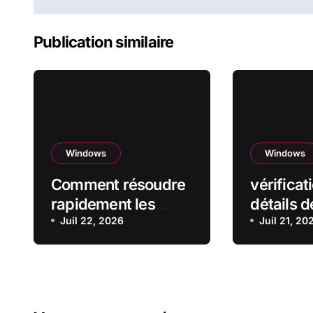
de
l’article
Publication similaire
Windows
Windows
Comment résoudre
vérificat
rapidement les
détails d
erreurs de manque
Juil 22, 2026
de wind
Juil 21, 20
d’espace sur disque
sous Windows : le
guide complet
(2026)