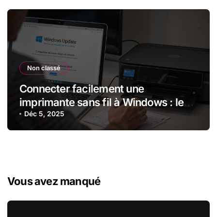
Non classé
Connecter facilement une
imprimante sans fil à Windows : le
guide clair et vraiment pratique
Déc 5, 2025
(2026)
Vous avez manqué