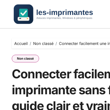
Passer
au
contenu
Accueil
Non classé
Connecter facilement une im
Non classé
Connecter facile
imprimante sans f
guide clair et vra